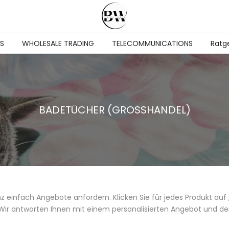
S
WHOLESALE TRADING
TELECOMMUNICATIONS
Ratg
BADETÜCHER (GROSSHANDEL)
 einfach Angebote anfordern. Klicken Sie für jedes Produkt auf
 Wir antworten Ihnen mit einem personalisierten Angebot und de