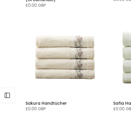
£0.00 GBP
Seitenleiste öffnen
Sakura Handtücher
Safia H
£0.00 GBP
£0.00 G