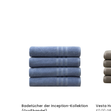
Badetücher der Inception-Kollektion
Vesta H
£0.00 G
(Großhandel)