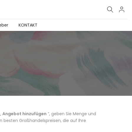
eber
KONTAKT
 „
Angebot hinzufügen
“, geben Sie Menge und
n besten Großhandelspreisen, die auf Ihre