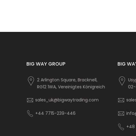
BIG WAY GROUP
BIG WAY
2 Arlington Square, Bracknell,
Usy
RG12 1WA, Vereinigtes Königreich
02-
sales_uk@bigwaytrading.com
sale
+44 7715-239-446
info
+48 