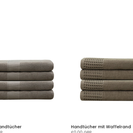
andtücher
Handtücher mit Waffelrand
BP
£0.00 GBP